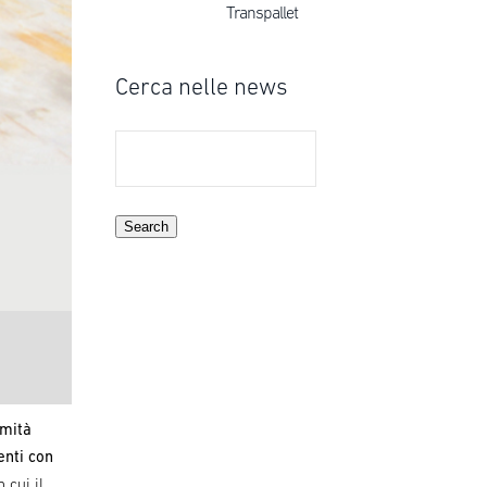
Transpallet
Cerca nelle news
Search
umità
enti con
 cui il