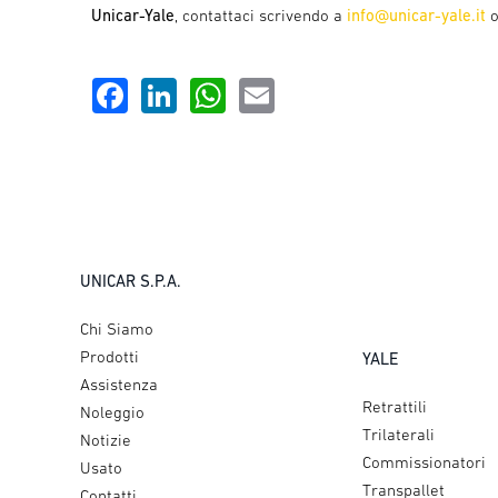
Unicar-Yale
, contattaci scrivendo a
info@unicar-yale.it
Facebook
LinkedIn
WhatsApp
Email
UNICAR S.P.A.
Chi Siamo
Prodotti
YALE
Assistenza
Retrattili
Noleggio
Trilaterali
Notizie
Commissionatori
Usato
Transpallet
Contatti