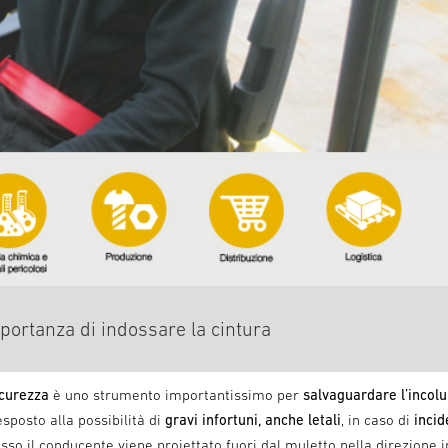
importanza di indossare la cintura
icurezza
è uno strumento importantissimo per
salvaguardare l’incol
esposto alla possibilità di
gravi infortuni, anche letali
, in caso di
incid
pesso il conducente viene proiettato fuori dal muletto nella direzione in