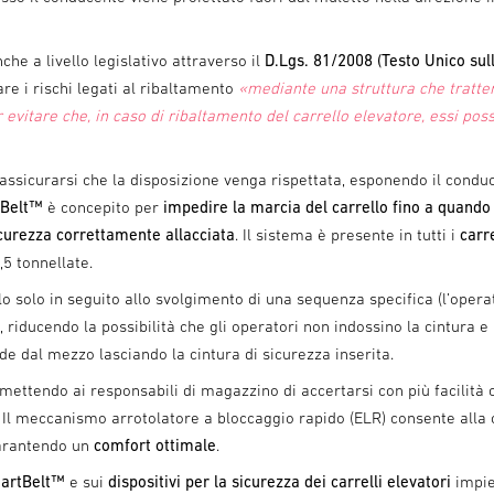
che a livello legislativo attraverso il
D.Lgs. 81/2008 (Testo Unico sul
tare i rischi legati al ribaltamento
«mediante una struttura che tratten
r evitare che, in caso di ribaltamento del carrello elevatore, essi pos
assicurarsi che la disposizione venga rispettata, esponendo il condu
tBelt™
è concepito per
impedire la marcia del carrello fino a quando
sicurezza correttamente allacciata
. Il sistema è presente in tutti i
carre
5 tonnellate.
o solo in seguito allo svolgimento di una sequenza specifica (l’opera
), riducendo la possibilità che gli operatori non indossino la cintura e
e dal mezzo lasciando la cintura di sicurezza inserita.
rmettendo ai responsabili di magazzino di accertarsi con più facilità c
. Il meccanismo arrotolatore a bloccaggio rapido (ELR) consente alla 
garantendo un
comfort ottimale
.
martBelt™
e sui
dispositivi per la sicurezza dei carrelli elevatori
impie