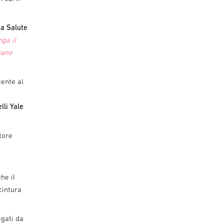
la Salute
ga il
sano
cente al
lli Yale
tore
he il
cintura
gati da