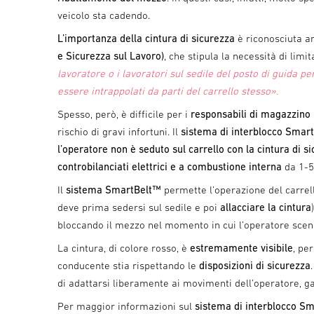
veicolo sta cadendo.
L’importanza della cintura di sicurezza
è riconosciuta an
e Sicurezza sul Lavoro)
, che stipula la necessità di limi
lavoratore o i lavoratori sul sedile del posto di guida pe
essere intrappolati da parti del carrello stesso».
Spesso, però, è difficile per i
responsabili di magazzino
rischio di gravi infortuni. Il
sistema di interblocco Smar
l’operatore non è seduto sul carrello con la cintura di 
controbilanciati elettrici e a combustione interna
da 1-5,
Il
sistema SmartBelt™
permette l’operazione del carrell
deve prima sedersi sul sedile e poi
allacciare la cintura
bloccando il mezzo nel momento in cui l’operatore scend
La cintura, di colore rosso, è
estremamente visibile
, pe
conducente stia rispettando le
disposizioni di sicurezza
di adattarsi liberamente ai movimenti dell’operatore, 
Per maggior informazioni sul
sistema di interblocco S