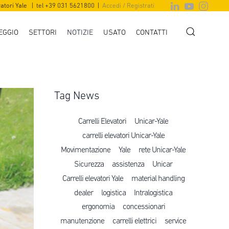
vatori Yale |
tel +39 031 5621800
|
Accedi / Registrati
EGGIO
SETTORI
NOTIZIE
USATO
CONTATTI
Tag News
Carrelli Elevatori
Unicar-Yale
carrelli elevatori Unicar-Yale
Movimentazione
Yale
rete Unicar-Yale
Sicurezza
assistenza
Unicar
Carrelli elevatori Yale
material handling
dealer
logistica
Intralogistica
ergonomia
concessionari
manutenzione
carrelli elettrici
service