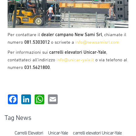
Per contattare il
dealer campano New Sami Srl
, chiamate il
numero
081.5303012
o scrivete a
info@newsamisrl.com
Per informazioni sui
carrelli elevatori Unicar-Yale
,
contattateci all’indirizzo
info@unicar-yale.it
o via telefono al
numero
031.5621800
.
Facebook
LinkedIn
WhatsApp
Email
Tag News
Carrelli Elevatori
Unicar-Yale
carrelli elevatori Unicar-Yale