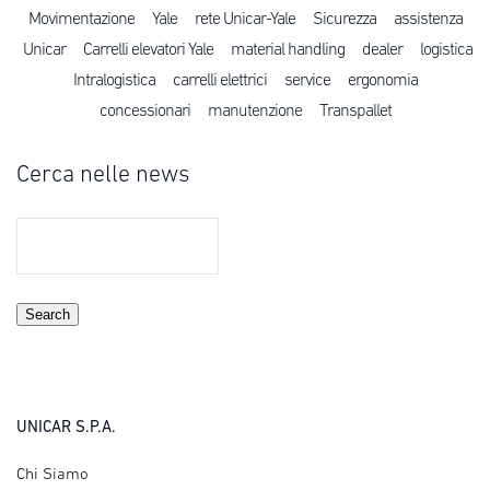
Movimentazione
Yale
rete Unicar-Yale
Sicurezza
assistenza
Unicar
Carrelli elevatori Yale
material handling
dealer
logistica
Intralogistica
carrelli elettrici
service
ergonomia
concessionari
manutenzione
Transpallet
Cerca nelle news
Search
UNICAR S.P.A.
Chi Siamo